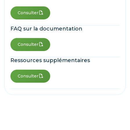
file_open
Consulter
FAQ sur la documentation
file_open
Consulter
Ressources supplémentaires
file_open
Consulter