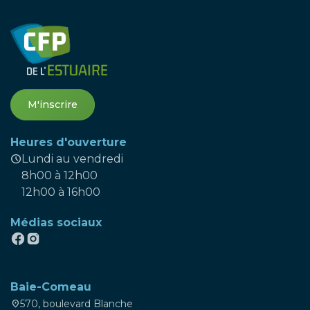
M'inscrire
Heures d'ouverture
schedule
Lundi au vendredi
8h00 à 12h00
12h00 à 16h00
Médias sociaux
Baie-Comeau
570, boulevard Blanche
location_on