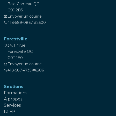
Baie-Comeau QC
G5C 2B3
Envoyer un courriel
mail
418-589-0867 #2600
phone
Forestville
e
34, 11
rue
location_on
Forestville QC
G0T 1E0
Envoyer un courriel
mail
418-587-4735 #6306
phone
Sections
Formations
À propos
Services
La FP