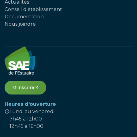
Actualités
Conseil d'établissement
Documentation
Nous joindre
M'inscrire
open_in_new
Heures d'ouverture
schedule
Lundi au vendredi
7h45 à 12h00
12h45 à 16h00