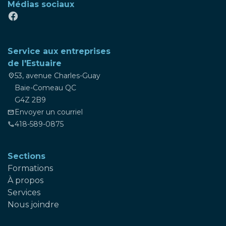
Médias sociaux
Service aux entreprises
de l'Estuaire
53, avenue Charles-Guay
location_on
Baie-Comeau QC
G4Z 2B9
Envoyer un courriel
mail
418-589-0875
phone
Sections
Formations
À propos
Services
Nous joindre