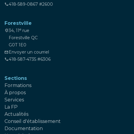
418-589-0867 #2600
phone
Forestville
e
34, 11
rue
location_on
Forestville QC
G0T 1E0
Envoyer un courriel
mail
418-587-4735 #6306
phone
Sections
Formations
À propos
Services
La FP
Actualités
Conseil d'établissement
Documentation