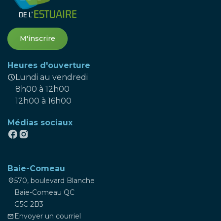
M'inscrire
Heures d'ouverture
schedule
Lundi au vendredi
8h00 à 12h00
12h00 à 16h00
Médias sociaux
Baie-Comeau
570, boulevard Blanche
location_on
Baie-Comeau QC
G5C 2B3
Envoyer un courriel
mail