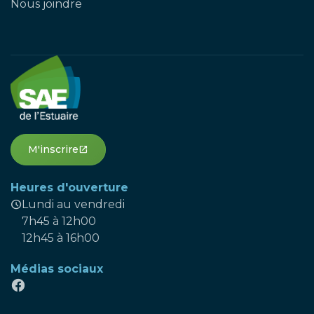
Nous joindre
M'inscrire
open_in_new
Heures d'ouverture
schedule
Lundi au vendredi
7h45 à 12h00
12h45 à 16h00
Médias sociaux