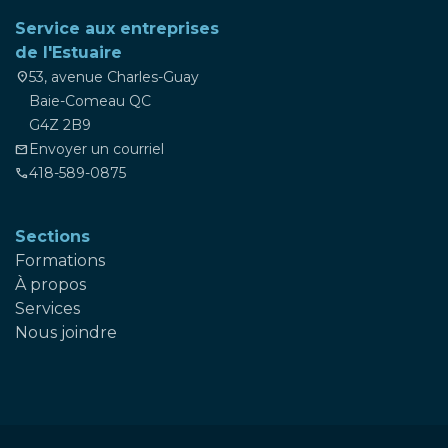
Service aux entreprises
de l'Estuaire
53, avenue Charles-Guay
location_on
Baie-Comeau QC
G4Z 2B9
Envoyer un courriel
mail
418-589-0875
phone
Sections
Formations
À propos
Services
Nous joindre