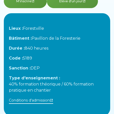
M’inscrire
Élève d'un jour
open_in_new
open_in_new
Lieux :
Forestville
Bâtiment :
Pavillon de la Foresterie
Durée :
840 heures
Code :
5189
Sanction :
DEP
Type d'enseignement :
40% formation théorique / 60% formation
pratique en chantier
Conditions d'admission
open_in_new