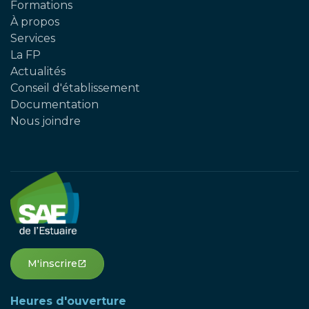
Formations
À propos
Services
La FP
Actualités
Conseil d'établissement
Documentation
Nous joindre
M'inscrire
open_in_new
Heures d'ouverture