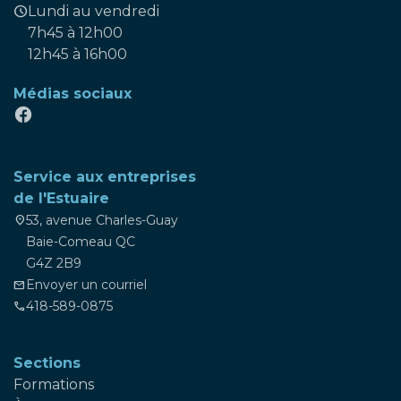
schedule
Lundi au vendredi
7h45 à 12h00
12h45 à 16h00
Médias sociaux
Service aux entreprises
de l'Estuaire
53, avenue Charles-Guay
location_on
Baie-Comeau QC
G4Z 2B9
Envoyer un courriel
mail
418-589-0875
phone
Sections
Formations