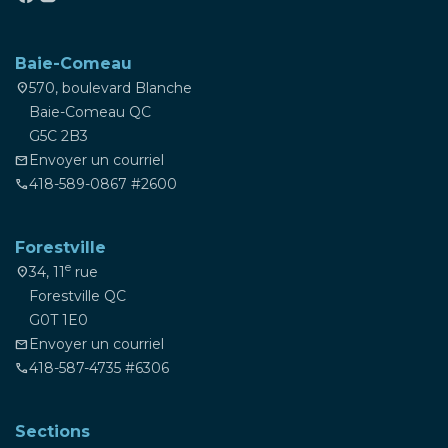
Baie-Comeau
570, boulevard Blanche
location_on
Baie-Comeau QC
G5C 2B3
Envoyer un courriel
mail
418-589-0867 #2600
phone
Forestville
e
34, 11
rue
location_on
Forestville QC
G0T 1E0
Envoyer un courriel
mail
418-587-4735 #6306
phone
Sections