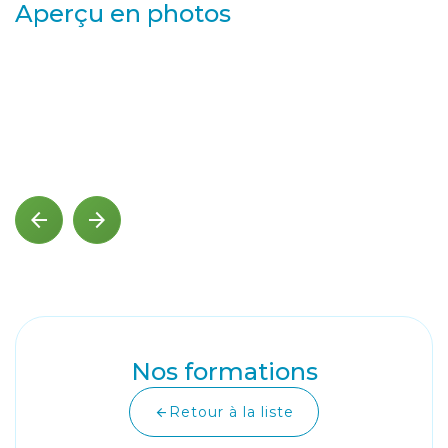
Aperçu en photos
arrow_back
arrow_forward
Nos formations
Retour à la liste
arrow_back