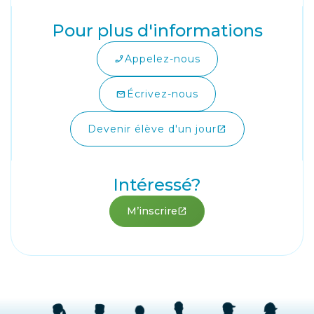
Pour plus d'informations
Appelez-nous
phone_enabled
Écrivez-nous
mail
Devenir élève d'un jour
open_in_new
Intéressé?
M’inscrire
open_in_new