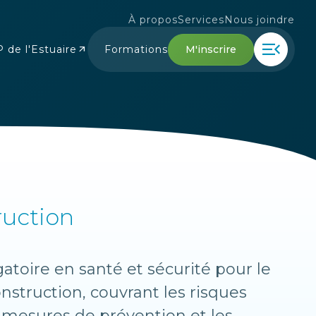
À propos
Services
Nous joindre
menu_open
M'inscrire
 de l'Estuaire
Formations
arrow_outward
ruction
atoire en santé et sécurité pour le
onstruction, couvrant les risques
s mesures de prévention et les