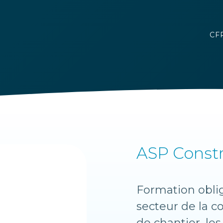
CFP
ASP Const
Formation oblig
secteur de la c
de chantier, le