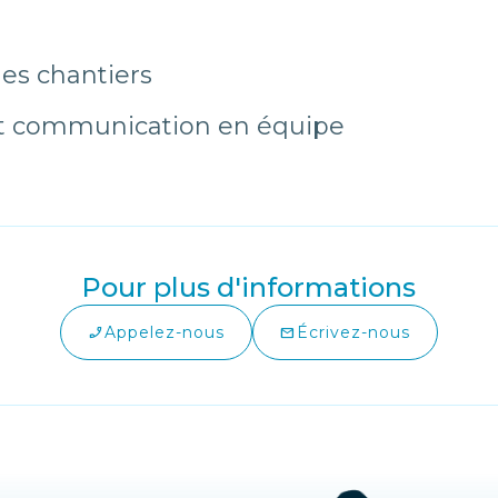
 les chantiers
et communication en équipe
Pour plus d'informations
Appelez-nous
Écrivez-nous
phone_enabled
mail