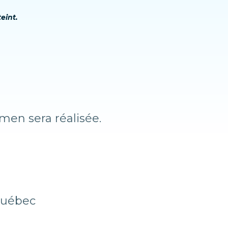
eint.
men sera réalisée.
 Québec