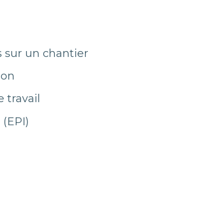
s sur un chantier
ion
 travail
 (EPI)