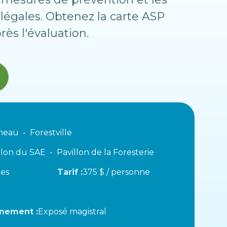
 légales. Obtenez la carte ASP
rès l'évaluation.
meau
Forestville
llon du SAE
Pavillon de la Foresterie
es
Tarif :
375 $ / personne
nement :
Exposé magistral