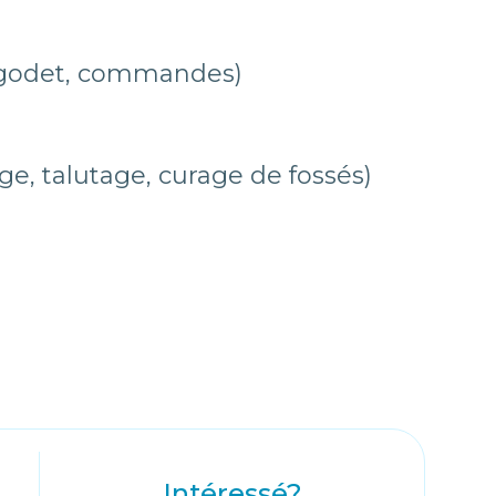
s, godet, commandes)
e, talutage, curage de fossés)
Intéressé?