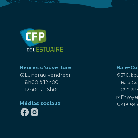
Heures d'ouverture
Baie-C
schedule
Lundi au vendredi
570, bo
location_on
8h00 à 12h00
Baie-C
12h00 à 16h00
G5C 2B
Envoyer
mail
Médias sociaux
418-58
phone