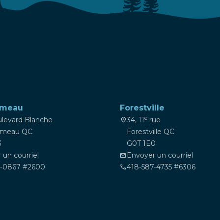
omeau
Forestville
e
ulevard Blanche
34, 11
rue
location_on
omeau QC
Forestville QC
3
G0T 1E0
 un courriel
Envoyer un courriel
mail
9-0867 #2600
418-587-4735 #6306
phone