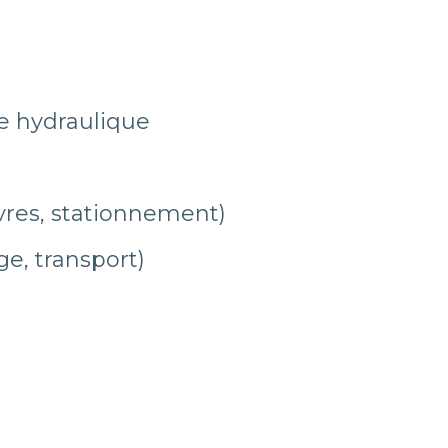
le hydraulique
vres, stationnement)
e, transport)