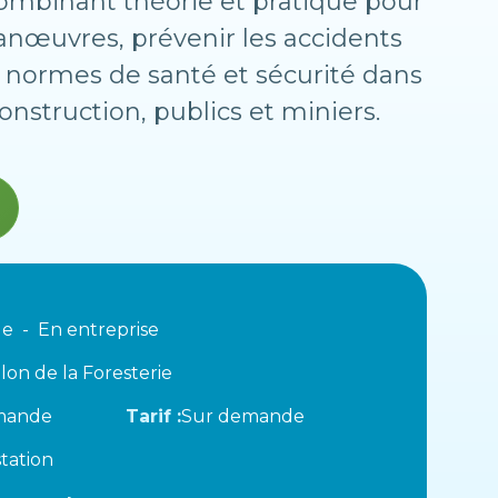
ombinant théorie et pratique pour
anœuvres, prévenir les accidents
s normes de santé et sécurité dans
onstruction, publics et miniers.
le
En entreprise
llon de la Foresterie
mande
Tarif :
Sur demande
tation