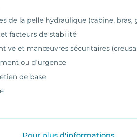
.
es de la pelle hydraulique (cabine, bra
t facteurs de stabilité
tive et manœuvres sécuritaires (creusag
ement ou d’urgence
retien de base
te
Pour plus d'informations