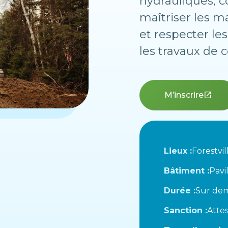
hydrauliques, c
maîtriser les m
et respecter le
les travaux de c
M’inscrire
open_in_new
Lieux :
Forestvil
Bâtiment :
Pavi
Durée :
Sur de
Sanction :
Attes