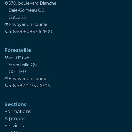
570, boulevard Blanche
location_on
Baie-Comeau QC
G5C 2B3
Envoyer un courriel
mail
418-589-0867 #2600
phone
Forestville
e
34, 11
rue
location_on
Forestville QC
G0T 1E0
Envoyer un courriel
mail
418-587-4735 #6306
phone
Sections
Formations
À propos
Services