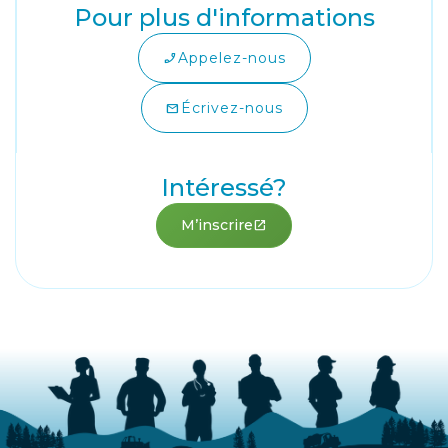
Pour plus d'informations
Appelez-nous
phone_enabled
Écrivez-nous
mail
Intéressé?
M’inscrire
open_in_new