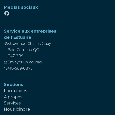
Médias sociaux
Service aux entreprises
de l'Estuaire
53, avenue Charles-Guay
location_on
Baie-Comeau QC
G4Z 2B9
Envoyer un courriel
mail
418-589-0875
phone
Sections
Formations
À propos
Services
Nous joindre