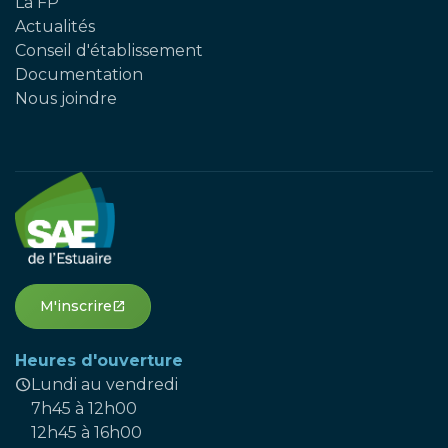
La FP
Actualités
Conseil d'établissement
Documentation
Nous joindre
M'inscrire
open_in_new
Heures d'ouverture
schedule
Lundi au vendredi
7h45 à 12h00
12h45 à 16h00