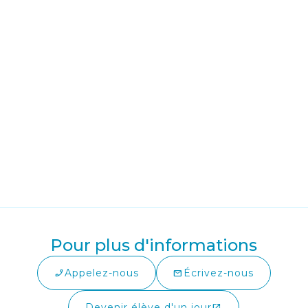
Pour plus d'informations
Appelez-nous
Écrivez-nous
phone_enabled
mail
Devenir élève d'un jour
open_in_new