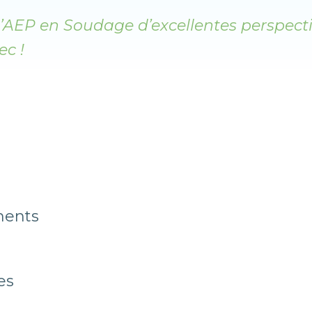
 l’AEP en Soudage d’excellentes perspect
ec !
ments
es