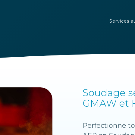
Services a
Soudage s
GMAW et 
Perfectionne to