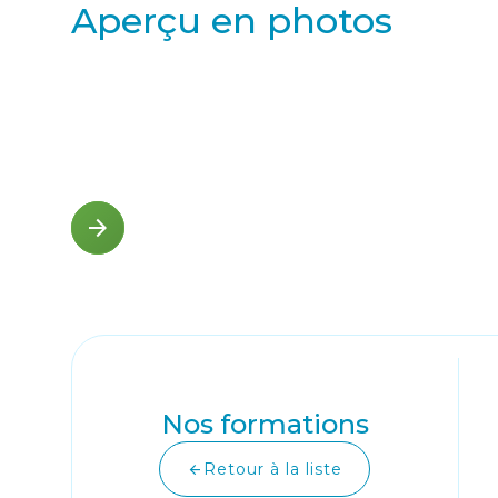
Aperçu en photos
arrow_back
arrow_forward
Nos formations
Retour à la liste
arrow_back