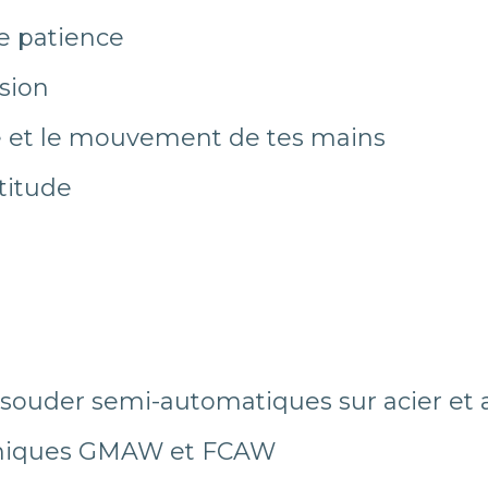
e patience
ision
 et le mouvement de tes mains
titude
 souder semi-automatiques sur acier et 
chniques GMAW et FCAW