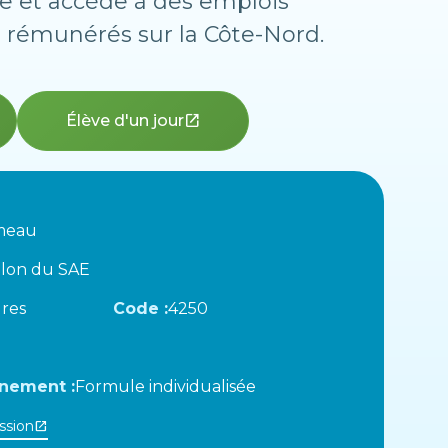
 et accède à des emplois
n rémunérés sur la Côte-Nord.
Élève d'un jour
open_in_new
meau
llon du SAE
res
Code :
4250
nement :
Formule individualisée
ssion
open_in_new