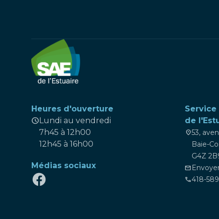
Heures d'ouverture
Service
schedule
Lundi au vendredi
de l'Est
7h45 à 12h00
53, ave
location_on
12h45 à 16h00
Baie-C
G4Z 2B
Médias sociaux
Envoyer
mail
418-58
phone