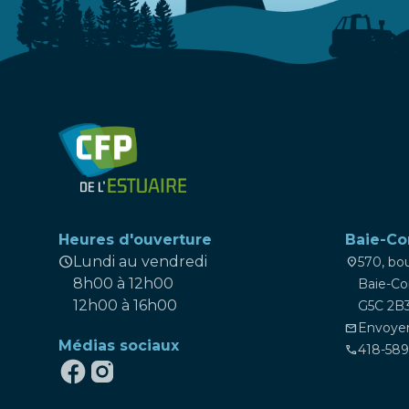
Heures d'ouverture
Baie-C
schedule
Lundi au vendredi
570, bo
location_on
8h00 à 12h00
Baie-C
12h00 à 16h00
G5C 2B
Envoyer
mail
Médias sociaux
418-58
phone