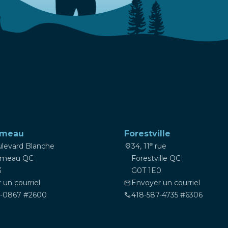
omeau
Forestville
e
ulevard Blanche
34, 11
rue
location_on
omeau QC
Forestville QC
3
G0T 1E0
 un courriel
Envoyer un courriel
mail
9-0867 #2600
418-587-4735 #6306
phone