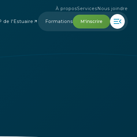
À propos
Services
Nous joindre
menu_open
M'inscrire
 de l'Estuaire
Formations
arrow_outward