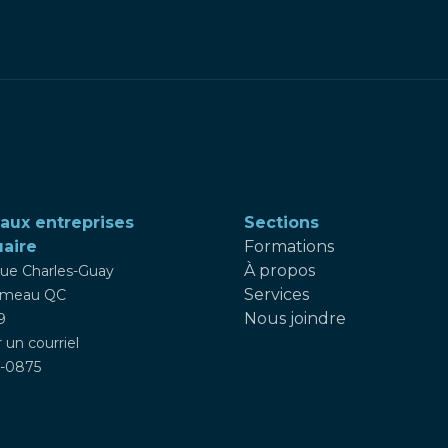
 aux entreprises
Sections
uaire
Formations
À propos
nue Charles-Guay
Services
omeau QC
Nous joindre
9
 un courriel
9-0875