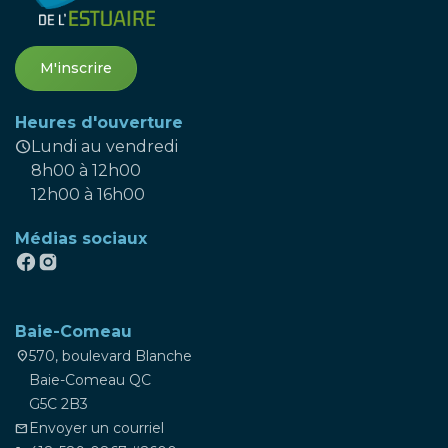
M'inscrire
Heures d'ouverture
schedule
Lundi au vendredi
8h00 à 12h00
12h00 à 16h00
Médias sociaux
Baie-Comeau
570, boulevard Blanche
location_on
Baie-Comeau QC
G5C 2B3
Envoyer un courriel
mail