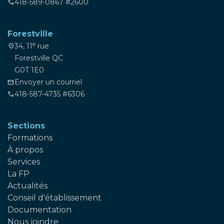
418-589-0867 #2600
phone
Forestville
e
34, 11
rue
location_on
Forestville QC
G0T 1E0
Envoyer un courriel
mail
418-587-4735 #6306
phone
Sections
Formations
À propos
Services
La FP
Actualités
Conseil d'établissement
Documentation
Nous joindre