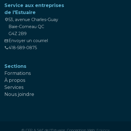
Service aux entreprises
de l'Estuaire
53, avenue Charles-Guay
location_on
Baie-Comeau QC
G4Z 2B9
Envoyer un courriel
mail
418-589-0875
phone
Sections
Formations
À propos
Services
Nous joindre
© CFP & SAE de l'Estuaire. Conception Web:
Eckinox