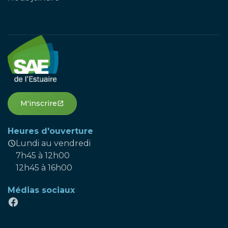
M'inscrire
open_in_new
Heures d'ouverture
schedule
Lundi au vendredi
7h45 à 12h00
12h45 à 16h00
Médias sociaux